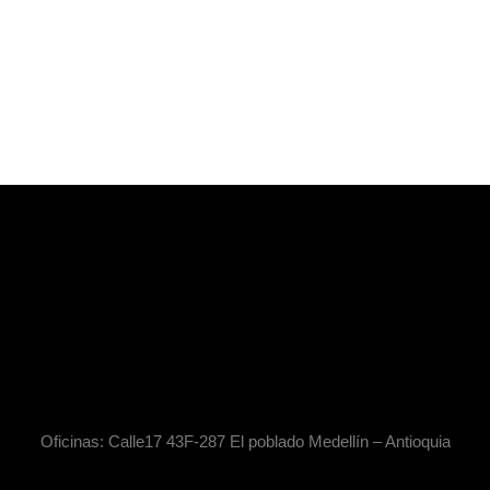
Oficinas: Calle17 43F-287 El poblado Medellín – Antioquia